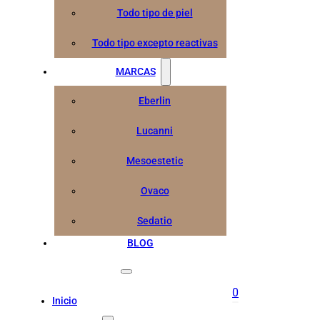
Todo tipo de piel
Todo tipo excepto reactivas
MARCAS
Eberlin
Lucanni
Mesoestetic
Ovaco
Sedatio
BLOG
0
Inicio