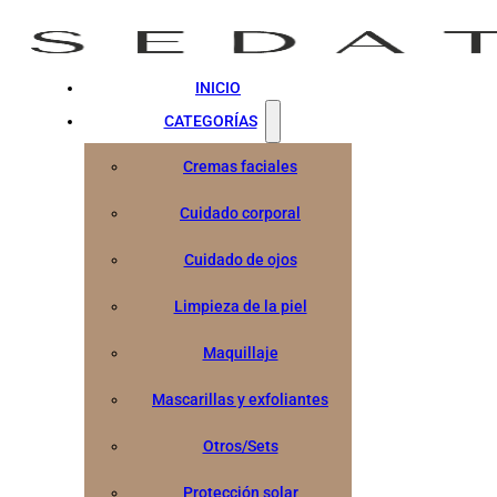
INICIO
CATEGORÍAS
Cremas faciales
Cuidado corporal
Cuidado de ojos
Limpieza de la piel
Maquillaje
Mascarillas y exfoliantes
Otros/Sets
Protección solar