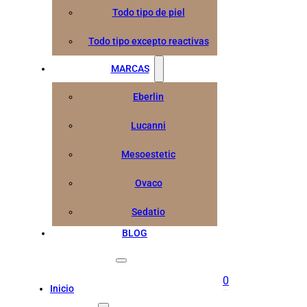
Todo tipo de piel
Todo tipo excepto reactivas
MARCAS
Eberlin
Lucanni
Mesoestetic
Ovaco
Sedatio
BLOG
0
Inicio