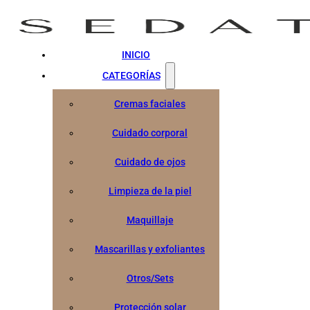
INICIO
CATEGORÍAS
Cremas faciales
Cuidado corporal
Cuidado de ojos
Limpieza de la piel
Maquillaje
Mascarillas y exfoliantes
Otros/Sets
Protección solar