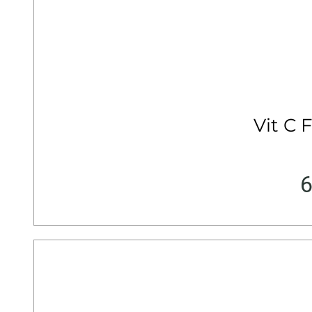
Vit C 