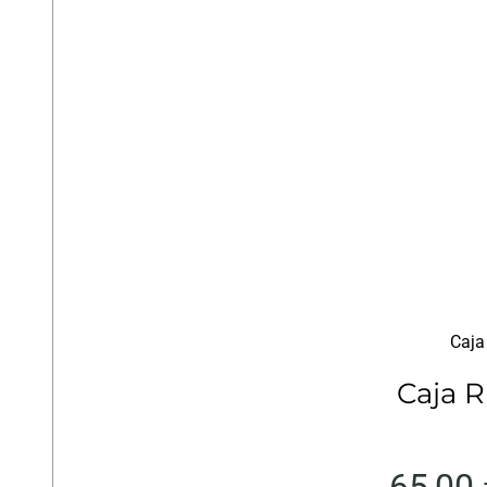
Caja
Caja R
65,00