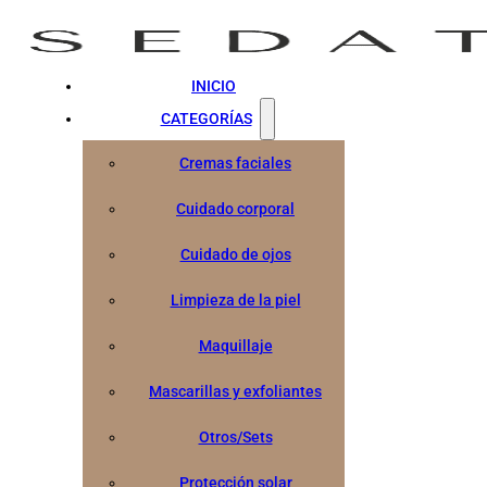
INICIO
CATEGORÍAS
Cremas faciales
Cuidado corporal
Cuidado de ojos
Limpieza de la piel
Maquillaje
Mascarillas y exfoliantes
Otros/Sets
Protección solar