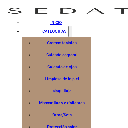
INICIO
CATEGORÍAS
Cremas faciales
Cuidado corporal
Cuidado de ojos
Limpieza de la piel
Maquillaje
Mascarillas y exfoliantes
Otros/Sets
Protección solar