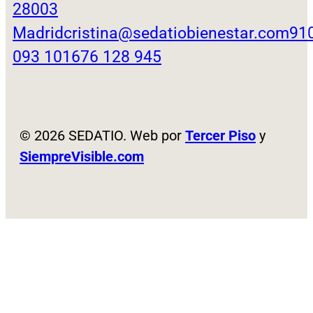
28003
Madrid
cristina@sedatiobienestar.com
91
093 101
676 128 945
© 2026 SEDATIO. Web por
Tercer Piso
y
SiempreVisible.com