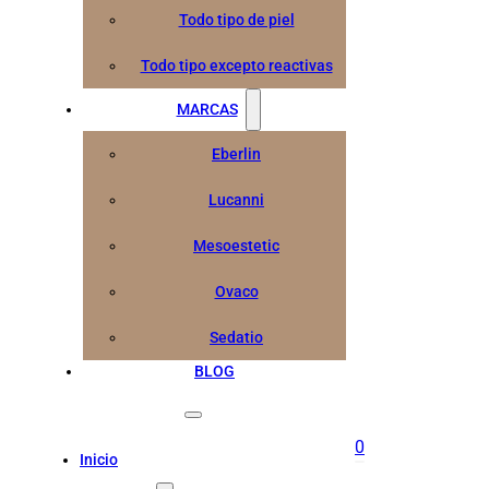
Todo tipo de piel
Todo tipo excepto reactivas
MARCAS
Eberlin
Lucanni
Mesoestetic
Ovaco
Sedatio
BLOG
0
Inicio