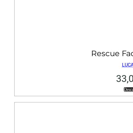
Rescue Fa
LUCA
33,
Desc