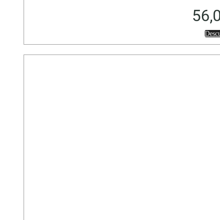
56,
Desc