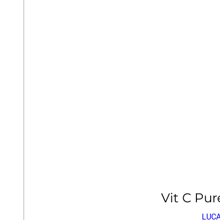
Vit C Pu
LUCA