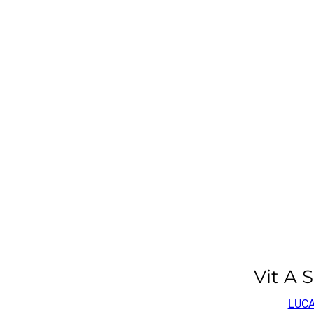
Vit A
LUCA