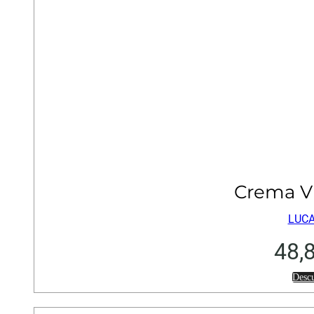
Crema Vi
LUCA
48,
Desc