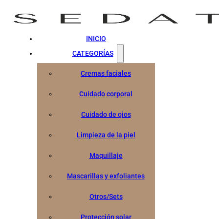
INICIO
CATEGORÍAS
Cremas faciales
Cuidado corporal
Cuidado de ojos
Limpieza de la piel
Maquillaje
Mascarillas y exfoliantes
Otros/Sets
Protección solar