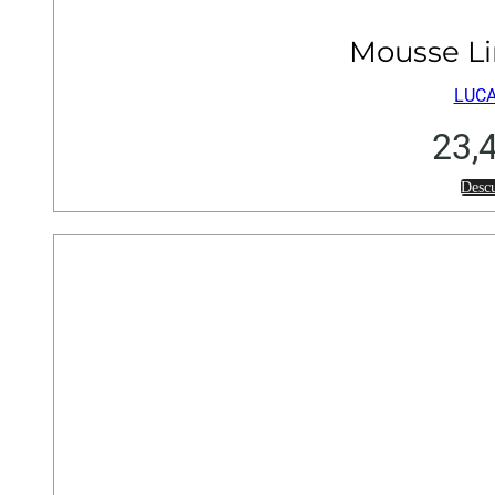
Mousse L
LUCA
23,
Desc