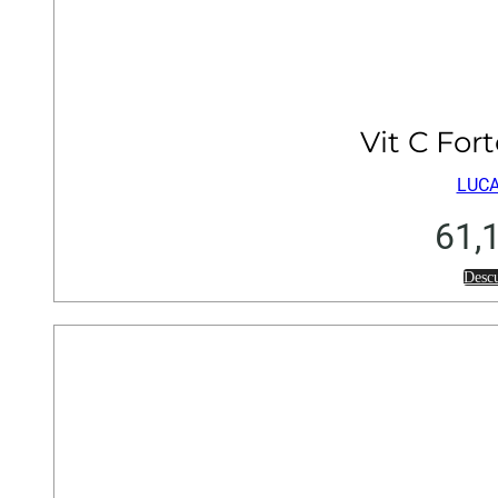
Vit C Fo
LUCA
61,
Desc